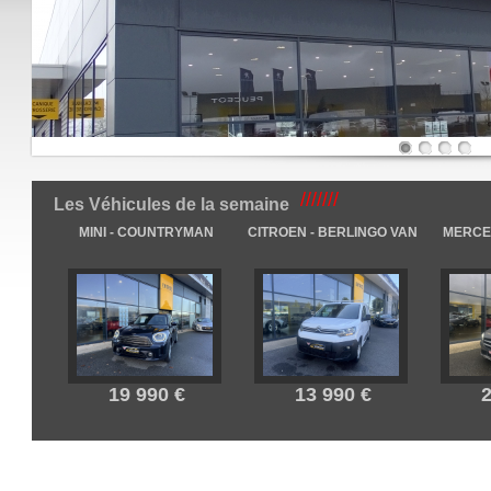
///////
Les Véhicules de la semaine
VO - V60
RENAULT - KANGOO VAN
SEAT - ATECA
 990 €
12 890 €
22 990 €